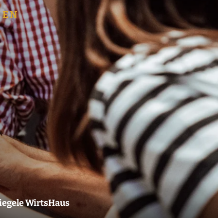
HEN
iegele WirtsHaus