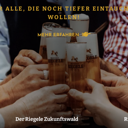
R ALLE, DIE NOCH TIEFER EINTAUC
WOLLEN!
MEHR ERFAHREN
TISCH RESERVIEREN
MEHR LESEN
Der Riegele Zukunftswald
R