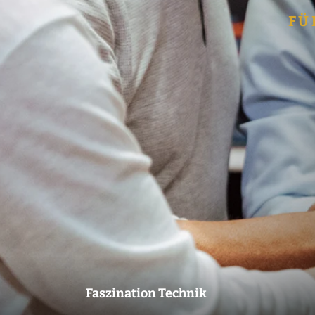
Wirtshaus
FÜ
BierFlug
Jobs
Händlersuche
Newsletter
Kontakt
Faszination Technik
Ansprechpartner