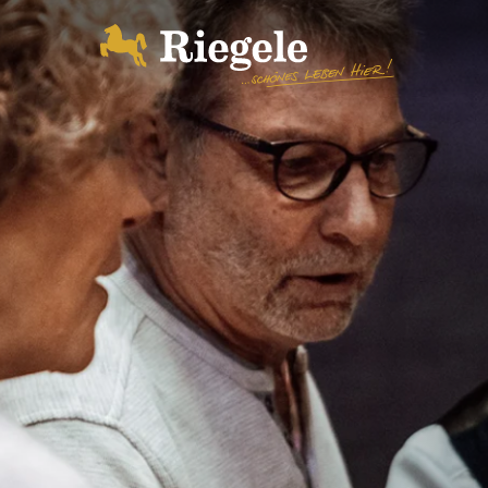
Biere
Brauerei
BrauWelt
Shop