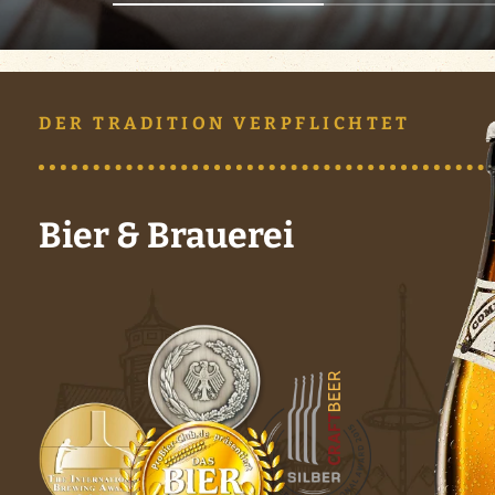
News
Events
DER TRADITION VERPFLICHTET
FCA Gewinnspiel
Bier & Brauerei