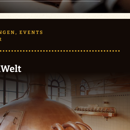
NGEN, EVENTS
R
uWelt