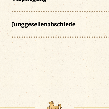
anfragen
JETZT BUCHEN
Junggesellenabschiede