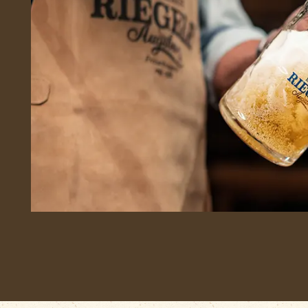
Wirtshaus
BierFlug
Jobs
Händlersuche
Newsletter
Kontakt
Ansprechpartner