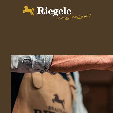
Biere
Brauerei
BrauWelt
Shop