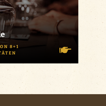
de
ON 8+1
TÄTEN