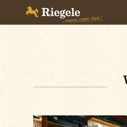
Biere
Brauerei
BrauWelt
Shop