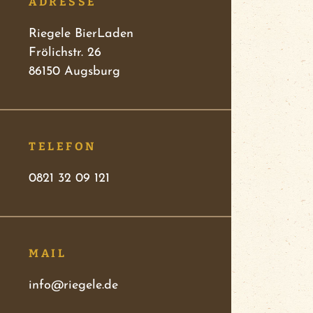
ADRESSE
Riegele BierLaden
Frölichstr. 26
86150 Augsburg
TELEFON
0821 32 09 121
MAIL
info@riegele.de