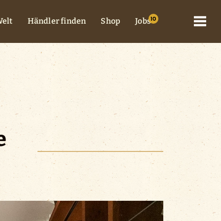
elt
Händler finden
Shop
Jobs
e