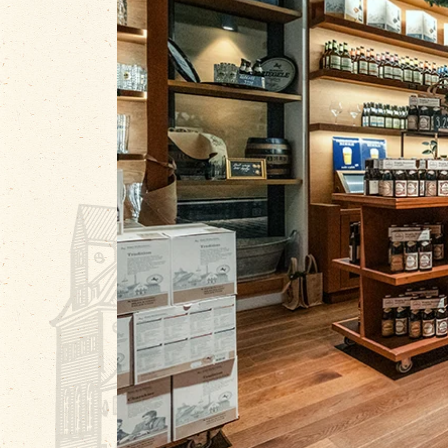
Wirtshaus
BierFlug
Jobs
Händlersuche
Newsletter
Kontakt
Ansprechpartner