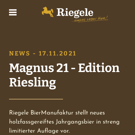
Biere
NEWS - 17.11.2021
Brauerei
Magnus 21 - Edition
Riesling
BrauWelt
Shop
Riegele BierManufaktur stellt neues
holzfassgereiftes Jahrgangsbier in streng
Wirtshaus
limitierter Auflage vor.