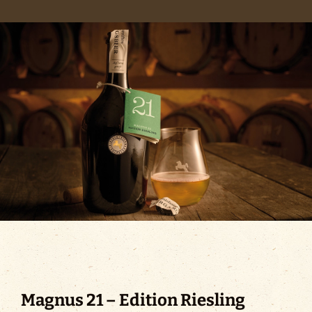
BierFlug
Jobs
Händlersuche
Newsletter
Kontakt
Ansprechpartner
News
Magnus 21 – Edition Riesling