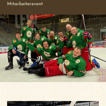
Mitarbeiterevent
BierFlug
Jobs
Händlersuche
Newsletter
Kontakt
Ansprechpartner
News