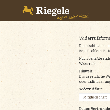
Biere
Brauerei
BrauWelt
Shop