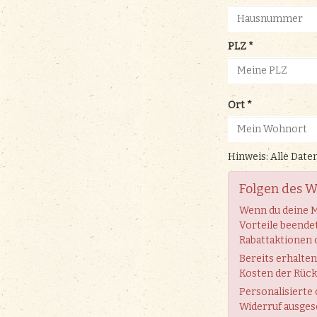
News
Events
FCA Gewinnspiel