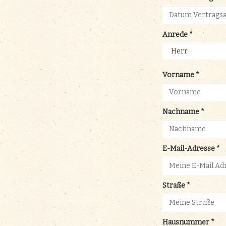
Wirtshaus
BierFlug
Jobs
Händlersuche
Newsletter
Kontakt
Ansprechpartner