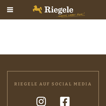
Biere
Brauerei
BrauWelt
Shop
RIEGELE AUF SOCIAL MEDIA
Wirtshaus