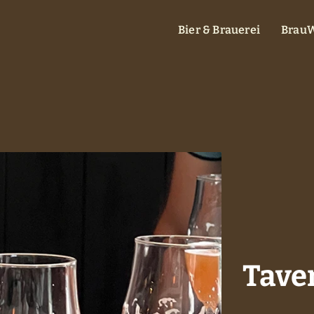
Bier & Brauerei
BrauW
Tave