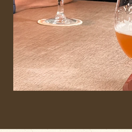
Wirtshaus
BierFlug
Jobs
Händlersuche
Newsletter
Kontakt
Ansprechpartner