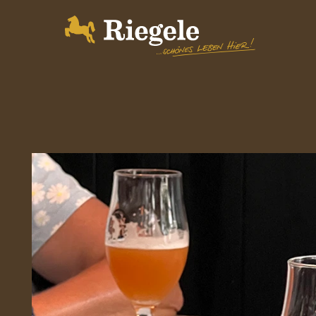
Biere
Brauerei
BrauWelt
Shop