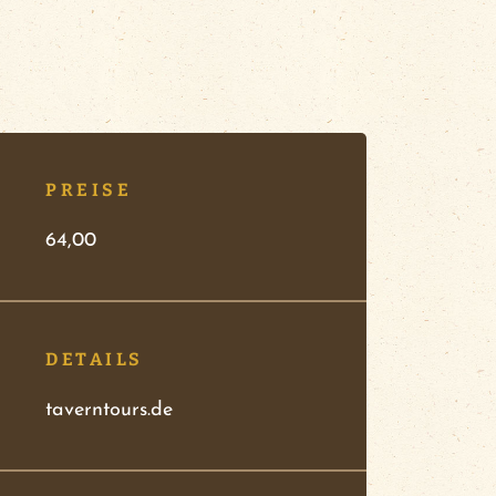
PREISE
64,00
DETAILS
taverntours.de