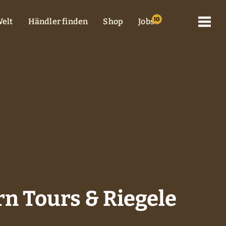
elt
Händler finden
Shop
Jobs
rn Tours & Riegele