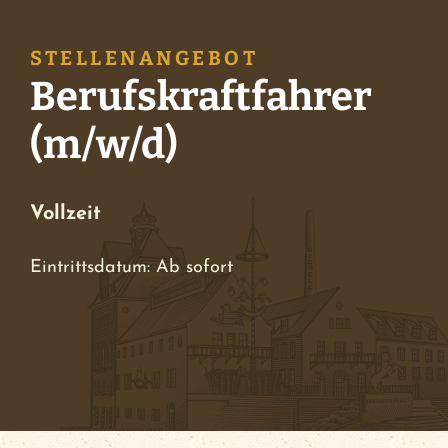
BierFlug
STELLENANGEBOT
Berufskraftfahrer
Jobs
(m/w/d)
Händlersuche
Vollzeit
Newsletter
Eintrittsdatum: Ab sofort
Kontakt
Ansprechpartner
News