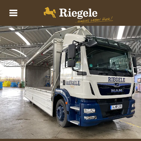
Biere
Brauerei
BrauWelt
Shop
Wirtshaus