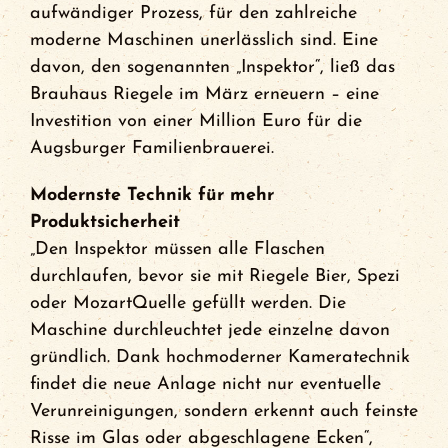
aufwändiger Prozess, für den zahlreiche
Events
moderne Maschinen unerlässlich sind. Eine
davon, den sogenannten „Inspektor“, ließ das
FCA Gewinnspiel
Brauhaus Riegele im März erneuern – eine
Investition von einer Million Euro für die
Augsburger Familienbrauerei.
Modernste Technik für mehr
Produktsicherheit
„Den Inspektor müssen alle Flaschen
durchlaufen, bevor sie mit Riegele Bier, Spezi
oder MozartQuelle gefüllt werden. Die
Maschine durchleuchtet jede einzelne davon
gründlich. Dank hochmoderner Kameratechnik
findet die neue Anlage nicht nur eventuelle
Verunreinigungen, sondern erkennt auch feinste
Risse im Glas oder abgeschlagene Ecken“,