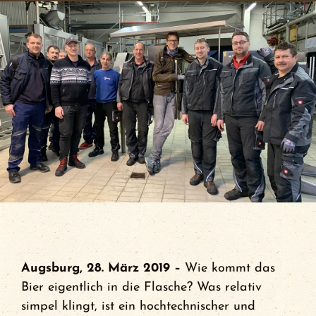
BierFlug
Jobs
Händlersuche
Newsletter
Kontakt
Ansprechpartner
Augsburg, 28. März 2019 –
Wie kommt das
Bier eigentlich in die Flasche? Was relativ
News
simpel klingt, ist ein hochtechnischer und