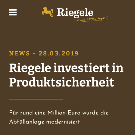
Biere
NEWS - 28.03.2019
Brauerei
Riegele investiert in
Produktsicherheit
BrauWelt
Shop
Für rund eine Million Euro wurde die
Abfüllanlage modernisiert
Wirtshaus