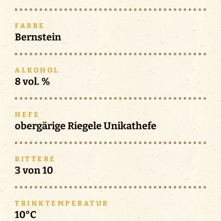
FARBE
Bernstein
ALKOHOL
8 vol. %
HEFE
obergärige Riegele Unikathefe
BITTERE
3 von 10
TRINKTEMPERATUR
10°C