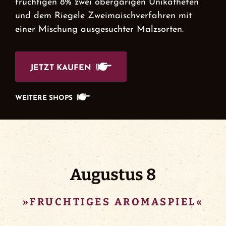
fruchtigen 8% zwei obergärigen Unikathefen
und dem Riegele Zweimaischverfahren mit
Events
einer Mischung ausgesuchter Malzsorten.
FCA Gewinnspiel
JETZT KAUFEN
AMAZON
WEITERE SHOPS
CRAFTBEER-SHOP.COM
BIERTRAUM.DE
Augustus 8
»FRUCHTIGES AROMASPIEL«
RIEGELE-SHOP.DE