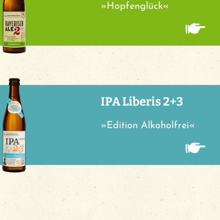
»Hopfenglück«
IPA Liberis 2+3
»Edition Alkoholfrei«