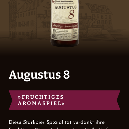
BierFlug
Jobs
Händlersuche
Augustus 8
Newsletter
Kontakt
»FRUCHTIGES
AROMASPIEL«
Ansprechpartner
Diese Starkbier Spezialität verdankt ihre
News