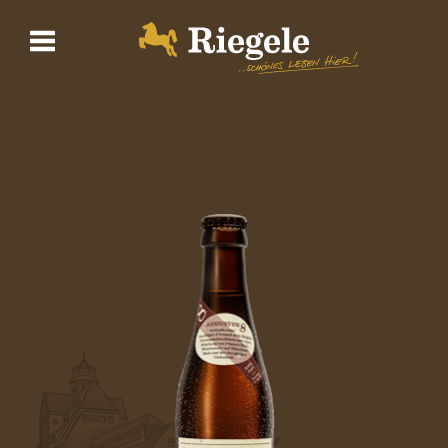
Biere
Brauerei
BrauWelt
Shop
Wirtshaus